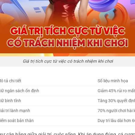
Giá trị tích cực từ việc có trách nhiệm khi chơi
ô tả chi tiết
Số liệu minh họa
iữ ngân sách ổn định
Giảm 45% rủi ro mấ
iữ bình tĩnh
Tăng 30% quyết địn
iải trí lành mạnh
70% người chơi hài 
iểm soát bản thân
Duy trì lâu dài hơn 
 sự cân bằng giữa giải trí, cuộc sống. Khi áp dụng đúng, cá cược