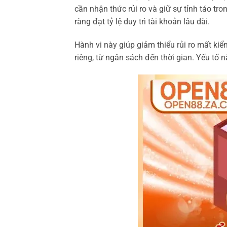
cần nhận thức rủi ro và giữ sự tỉnh táo tr
ràng đạt tỷ lệ duy trì tài khoản lâu dài.
Hành vi này giúp giảm thiểu rủi ro mất ki
riêng, từ ngân sách đến thời gian. Yếu tố 