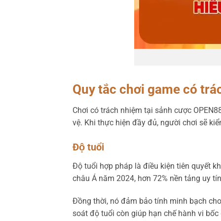
Quy tắc chơi game có trá
Chơi có trách nhiệm tại sảnh cược OPEN88
vệ. Khi thực hiện đầy đủ, người chơi sẽ ki
Độ tuổi
Độ tuổi hợp pháp là điều kiện tiên quyết k
châu Á năm 2024, hơn 72% nền tảng uy tín
Đồng thời, nó đảm bảo tính minh bạch cho 
soát độ tuổi còn giúp hạn chế hành vi bốc