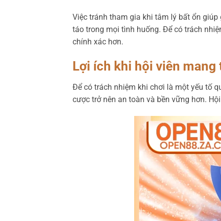
Việc tránh tham gia khi tâm lý bất ổn giúp 
táo trong mọi tình huống. Để có trách nhiệ
chính xác hơn.
Lợi ích khi hội viên mang 
Để có trách nhiệm khi chơi là một yếu tố q
cược trở nên an toàn và bền vững hơn. Hội v