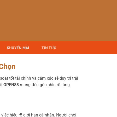
KHUYẾN MÃI
TIN TỨC
 Chọn
át tốt tài chính và cảm xúc sẽ duy trì trải
ái
OPEN88
mang đến góc nhìn rõ ràng,
việc hiểu rõ giới hạn cá nhân. Người chơi