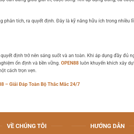
 phân tích, ra quyết định. Đây là kỹ năng hữu ích trong nhiều lĩ
quyết định trở nên sáng suốt và an toàn. Khi áp dụng đầy đủ ngu
 nghiệm ổn định và bền vững.
OPEN88
l
uôn khuyến khích xây dự
 một cách trọn vẹn.
8 – Giải Đáp Toàn Bộ Thắc Mắc 24/7
VỀ CHÚNG TÔI
HƯỚNG DẪN