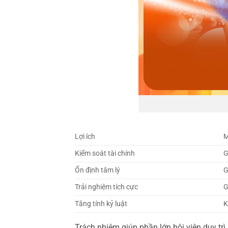
Lợi ích
M
Kiểm soát tài chính
G
Ổn định tâm lý
G
Trải nghiệm tích cực
G
Tăng tính kỷ luật
K
Trách nhiệm giúp phần lớn hội viên duy trì