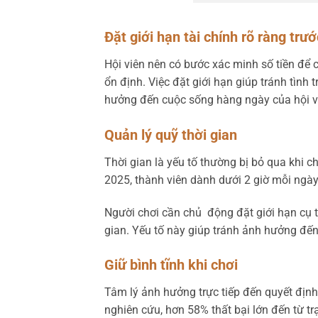
Đặt giới hạn tài chính rõ ràng trư
Hội viên nên có bước xác minh số tiền để c
ổn định. Việc đặt giới hạn giúp tránh tình t
hưởng đến cuộc sống hàng ngày của hội v
Quản lý quỹ thời gian
Thời gian là yếu tố thường bị bỏ qua khi
2025, thành viên dành dưới 2 giờ mỗi ngà
Người chơi cần chủ động đặt giới hạn cụ th
gian. Yếu tố này giúp tránh ảnh hưởng đến 
Giữ bình tĩnh khi chơi
Tâm lý ảnh hưởng trực tiếp đến quyết định
nghiên cứu, hơn 58% thất bại lớn đến từ trạ