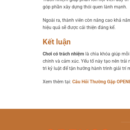
góp phần xây dựng thói quen lành mạnh.
Ngoài ra, thành viên còn nâng cao khả năng
hiệu quả sẽ được cải thiện đáng kể.
Kết luận
Chơi có trách nhiệm
là chìa khóa giúp mỗi 
chính và cảm xúc. Yếu tố này tạo nên trải
trì kỷ luật để tận hưởng hành trình giải trí
Xem thêm tại:
Câu Hỏi Thường Gặp OPEN8