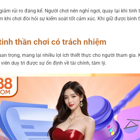
giảm rủi ro đáng kể. Người chơi nên nghỉ ngơi, quay lại khi tinh 
m khi chơi đòi hỏi sự kiểm soát tốt cảm xúc. Khi giữ được bình 
tinh thần chơi có trách nhiệm
uan trọng, mang lại nhiều lợi ích thiết thực cho người tham gia.
iên duy trì được sự ổn định về tài chính, tâm lý.