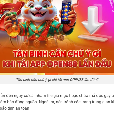
Tân binh cần chú ý gì khi tải app OPEN88 lần đầu?
 dẫn đến nguy cơ cài nhầm file giả mạo hoặc chứa mã độc gây ả
 đảm bảo đúng nguồn. Ngoài ra, nên tránh các trang trung gian k
ảo tính an toàn