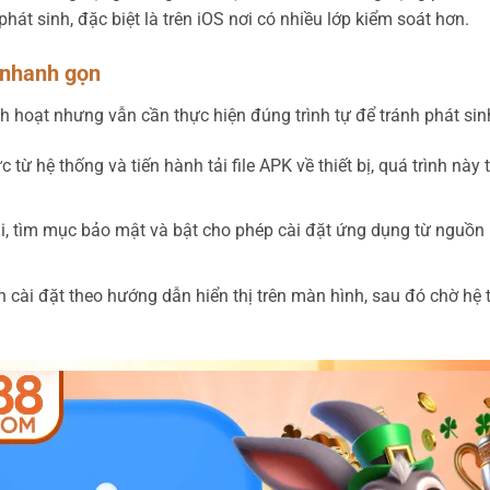
phát sinh, đặc biệt là trên iOS nơi có nhiều lớp kiểm soát hơn.
K nhanh gọn
nh hoạt nhưng vẫn cần thực hiện đúng trình tự để tránh phát sinh
c từ hệ thống và tiến hành tải file APK về thiết bị, quá trình nà
ại, tìm mục bảo mật và bật cho phép cài đặt ứng dụng từ nguồn
nh cài đặt theo hướng dẫn hiển thị trên màn hình, sau đó chờ hệ