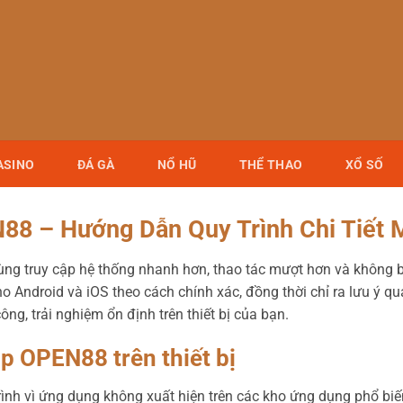
ASINO
ĐÁ GÀ
NỔ HŨ
THỂ THAO
XỔ SỐ
88 – Hướng Dẫn Quy Trình Chi Tiết 
ùng truy cập hệ thống nhanh hơn, thao tác mượt hơn và không bị
o Android và iOS theo cách chính xác, đồng thời chỉ ra lưu ý q
g, trải nghiệm ổn định trên thiết bị của bạn.
p OPEN88 trên thiết bị
nh vì ứng dụng không xuất hiện trên các kho ứng dụng phổ biến