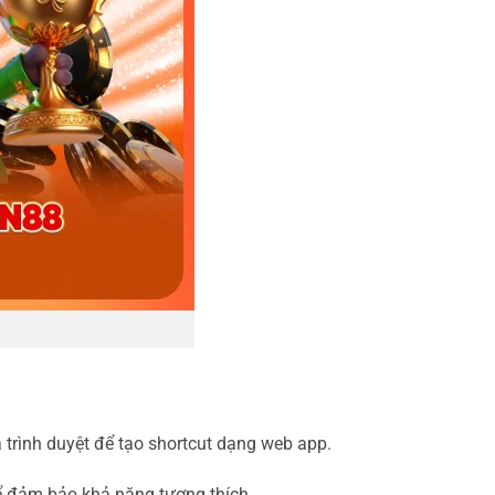
 trình duyệt để tạo shortcut dạng web app.
 để đảm bảo khả năng tương thích.