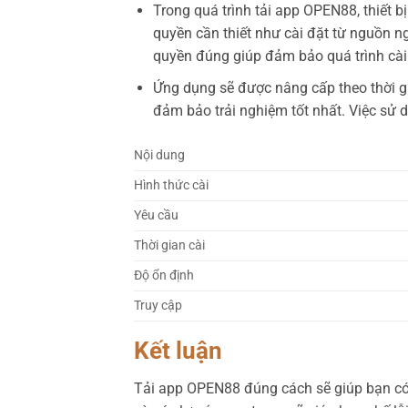
Trong quá trình tải app OPEN88, thiết 
quyền cần thiết như cài đặt từ nguồn n
quyền đúng giúp đảm bảo quá trình cài 
Ứng dụng sẽ được nâng cấp theo thời gi
đảm bảo trải nghiệm tốt nhất. Việc sử d
Nội dung
Hình thức cài
Yêu cầu
Thời gian cài
Độ ổn định
Truy cập
Kết luận
Tải app OPEN88 đúng cách sẽ giúp bạn có t