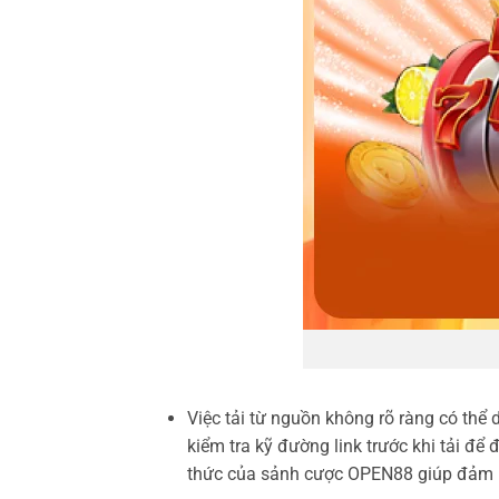
Việc tải từ nguồn không rõ ràng có thể
kiểm tra kỹ đường link trước khi tải để
thức của sảnh cược OPEN88 giúp đảm b