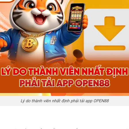
Lý do thành viên nhất định phải tải app OPEN88