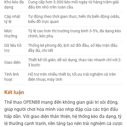
Kho kèo đa
Cung cấp hơn 5.000 kèo mỗi ngày từ hàng trăm giải
dạng
đấu lớn nhỏ trên toàn cầu
Cập nhật
Tự động theo thời gian thực, hiển thị biến động odds,
tỷ lệ
biểu đồ trực quan
Mức
Tỷ lệ cao hơn thị trường trung bình 3-5%, đa dạng kèo
thưởng
chính, kèo phụ
Dữ liệu hỗ
Thống kê phong độ, lịch sử đối đầu, số liệu trận đấu
trợ
đầy đủ, chi tiết
Thiết kế tối giản, dễ sử dụng, thao tác nhanh chỉ với 2-
Giao diện
3 bước
Tính linh
Hỗ trợ trên nhiều thiết bị, tối ưu trải nghiệm cả trên
hoạt
điện thoại, máy tính
Kết luận
Thể thao OPEN88 mang đến không gian giải trí sôi động,
giúp người chơi hòa mình vào nhịp đập của các trận đấu
hấp dẫn. Với giao diện thân thiện, hệ thống kèo đa dạng, tỷ
lệ thưởng cạnh tranh, nền tảng tạo nên trải nghiệm cá cược