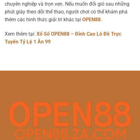
chuyên nghiệp và trọn vẹn. Nếu muốn đổi gió sau những
phút giây theo dõi thể thao, người chơi có thể khám phá
thêm các hình thức giải trí khác tại
OPEN88
.
Xem thêm tại:
Xổ Số OPEN88 – Đỉnh Cao Lô Đề Trực
Tuyến Tỷ Lệ 1 Ăn 99