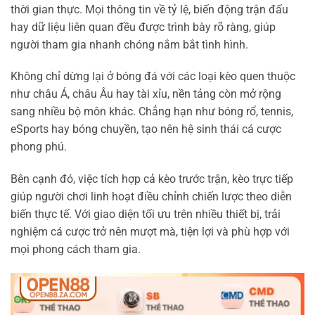
thời gian thực. Mọi thông tin về tỷ lệ, biến động trận đấu
hay dữ liệu liên quan đều được trình bày rõ ràng, giúp
người tham gia nhanh chóng nắm bắt tình hình.
Không chỉ dừng lại ở bóng đá với các loại kèo quen thuộc
như châu Á, châu Âu hay tài xỉu, nền tảng còn mở rộng
sang nhiều bộ môn khác. Chẳng hạn như bóng rổ, tennis,
eSports hay bóng chuyền, tạo nên hệ sinh thái cá cược
phong phú.
Bên cạnh đó, việc tích hợp cả kèo trước trận, kèo trực tiếp
giúp người chơi linh hoạt điều chỉnh chiến lược theo diễn
biến thực tế. Với giao diện tối ưu trên nhiều thiết bị, trải
nghiệm cá cược trở nên mượt mà, tiện lợi và phù hợp với
mọi phong cách tham gia.