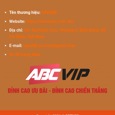
Tên thương hiệu:
OPEN88
Website:
https://lexcasino.com.de/
Địa chỉ:
501 Bùi Minh Trực, Phường 6, Bình Đông, Hồ
Chí Minh, Việt Nam
E-mail:
open88.za.com@gmail.com
Sơ đồ trang Web