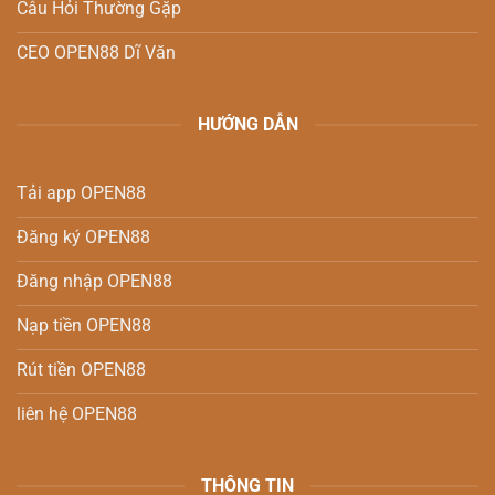
Câu Hỏi Thường Gặp
CEO OPEN88 Dĩ Văn
HƯỚNG DẪN
Tải app OPEN88
Đăng ký OPEN88
Đăng nhập OPEN88
Nạp tiền OPEN88
Rút tiền OPEN88
liên hệ OPEN88
THÔNG TIN