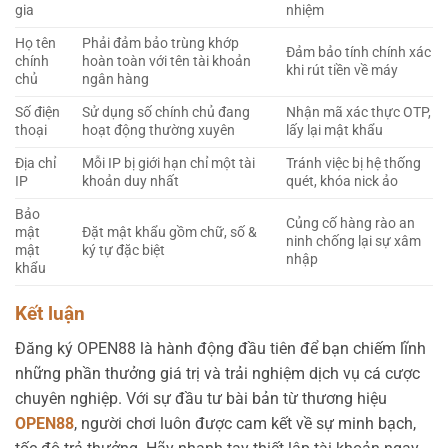
gia
nhiệm
Họ tên
Phải đảm bảo trùng khớp
Đảm bảo tính chính xác
chính
hoàn toàn với tên tài khoản
khi rút tiền về máy
chủ
ngân hàng
Số điện
Sử dụng số chính chủ đang
Nhận mã xác thực OTP,
thoại
hoạt động thường xuyên
lấy lại mật khẩu
Địa chỉ
Mỗi IP bị giới hạn chỉ một tài
Tránh việc bị hệ thống
IP
khoản duy nhất
quét, khóa nick ảo
Bảo
Củng cố hàng rào an
mật
Đặt mật khẩu gồm chữ, số &
ninh chống lại sự xâm
mật
ký tự đặc biệt
nhập
khẩu
Kết luận
Đăng ký OPEN88 là hành động đầu tiên để bạn chiếm lĩnh
những phần thưởng giá trị và trải nghiệm dịch vụ cá cược
chuyên nghiệp. Với sự đầu tư bài bản từ thương hiệu
OPEN88
, người chơi luôn được cam kết về sự minh bạch,