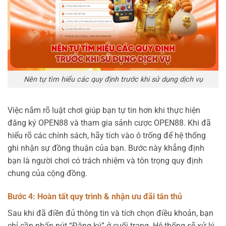
Nên tự tìm hiểu các quy định trước khi sử dụng dịch vụ
Việc nắm rõ luật chơi giúp bạn tự tin hơn khi thực hiện
đăng ký OPEN88 và tham gia sảnh cược OPEN88. Khi đã
hiểu rõ các chính sách, hãy tích vào ô trống để hệ thống
ghi nhận sự đồng thuận của bạn. Bước này khẳng định
bạn là người chơi có trách nhiệm và tôn trọng quy định
chung của cộng đồng.
Bước 4: Hoàn tất quy trình & nhận ưu đãi tân thủ
Sau khi đã điền đủ thông tin và tích chọn điều khoản, bạn
chỉ cần nhấn nút “Đăng ký” ở cuối trang. Hệ thống sẽ xử lý