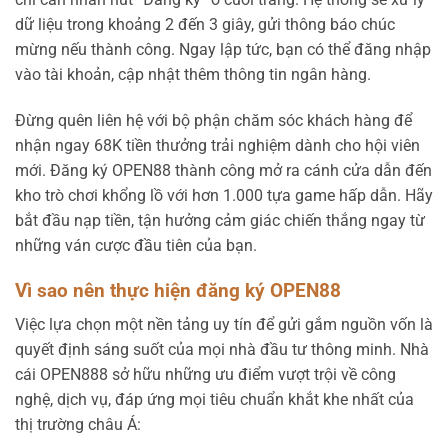
dữ liệu trong khoảng 2 đến 3 giây, gửi thông báo chúc
mừng nếu thành công. Ngay lập tức, bạn có thể đăng nhập
vào tài khoản, cập nhật thêm thông tin ngân hàng.
Đừng quên liên hệ với bộ phận chăm sóc khách hàng để
nhận ngay 68K tiền thưởng trải nghiệm dành cho hội viên
mới. Đăng ký OPEN88 thành công mở ra cánh cửa dẫn đến
kho trò chơi khổng lồ với hơn 1.000 tựa game hấp dẫn. Hãy
bắt đầu nạp tiền, tận hưởng cảm giác chiến thắng ngay từ
những ván cược đầu tiên của bạn.
Vì sao nên thực hiện đăng ký OPEN88
Việc lựa chọn một nền tảng uy tín để gửi gắm nguồn vốn là
quyết định sáng suốt của mọi nhà đầu tư thông minh. Nhà
cái OPEN888 sở hữu những ưu điểm vượt trội về công
nghệ, dịch vụ, đáp ứng mọi tiêu chuẩn khắt khe nhất của
thị trường châu Á: