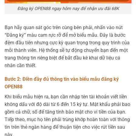
Đăng ký OPEN88 ngay hôm nay để nhận ưu đãi 68K
Bạn hãy quan sát góc trên cùng bên phải, nhấn vào nút
“Đăng ký” màu cam rực rỡ để mở biểu mẫu. Đây là bước
đệm đầu tiên nhưng cực kỳ quan trọng trong quy trình của
mỗi thành viên. Hệ thống sẽ tự động chuyển bạn đến một
trang thông tin riêng biệt để bắt đầu kê khai dữ liệu cá
nhân cần thiết.
Bước 2: Điền đầy đủ thông tin vào biểu mẫu đăng ký
OPEN88
Khi biểu mẫu hiện ra, bạn cần nhập tên tài khoản viết liền
không dấu với độ dài từ 6 đến 15 ký tự. Mật khẩu phải bao
gồm cả chữ, số để tăng tính bảo mật cho ví tiền của bạn.
Tiếp theo, mục họ tên phải trùng khớp hoàn toàn với thông
tin trên thẻ ngân hàng để thuận tiện cho việc rút tiền sau
này.