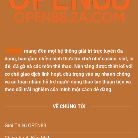
OPEN88
mang đến một hệ thống giải trí trực tuyến đa
dạng, bao gồm nhiều hình thức trò chơi như casino, slot, lô
đề, đá gà và các môn thể thao. Nền tảng được thiết kế với
cơ chế giao dịch linh hoạt, chú trọng vào sự nhanh chóng
và an toàn nhằm hỗ trợ người dùng thao tác thuận tiện và
theo dõi trải nghiệm của mình một cách dễ dàng.
VỀ CHÚNG TÔI
Giới Thiệu OPEN88
Chính Sách Bảo Mật