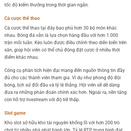
tốc độ kiếm thưởng trong thời gian ngắn.
Cá cược thể thao
Cá cược thể thao tại đây bao phủ hơn 30 bộ môn khác
nhau. Bóng đá vẫn là lựa chọn hàng đầu với hơn 1.000
trận mỗi tuần. Kèo luôn được điều chỉnh theo diễn biến trên
sân, giúp hội viên có thể chủ động đặt cược ở nhiều thời
điểm khác nhau.
Công cụ phân tích hiện đại mang đến nguồn thông tin đầy
đủ cho các thành viên tham gia. Ví dụ như phong độ đội
bóng, lịch sử đối đầu và tỷ lệ thắng. Hội viên sẽ dễ dàng
đưa ra những phán đoán chính xác hơn. Ngoài ra, nền tảng
còn hỗ trợ livestream với độ trễ thấp.
Slot game
Kho slot sở hữu kho tài nguyên khổng lồ với hơn 200 trò
chơi từ nhiều nhà phát hành lớn. Tỷ lệ RTP trung bình đạt