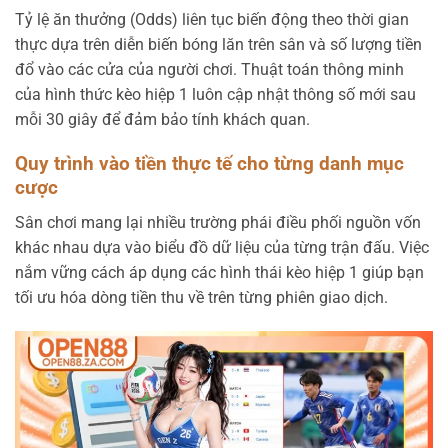
Tỷ lệ ăn thưởng (Odds) liên tục biến động theo thời gian
thực dựa trên diễn biến bóng lăn trên sân và số lượng tiền
đổ vào các cửa của người chơi. Thuật toán thông minh
của hình thức kèo hiệp 1 luôn cập nhật thông số mới sau
mỗi 30 giây để đảm bảo tính khách quan.
Quy trình vào tiền thực tế cho từng danh mục
cược
Sân chơi mang lại nhiều trường phái điều phối nguồn vốn
khác nhau dựa vào biểu đồ dữ liệu của từng trận đấu. Việc
nắm vững cách áp dụng các hình thái kèo hiệp 1 giúp bạn
tối ưu hóa dòng tiền thu về trên từng phiên giao dịch.