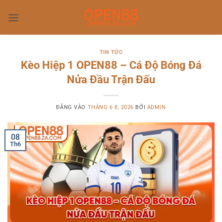
Bỏ
qua
nội
dung
TIN TỨC
Kèo Hiệp 1 OPEN88 – Cá Độ Bóng Đá
Nửa Đầu Trận Đấu
ĐĂNG VÀO
THÁNG 6 8, 2026
BỞI
ADMIN
08
Th6