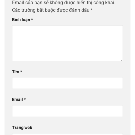
Email của bạn sẽ không được hiển thị công khai.
Các trường bắt buộc được đánh dấu
*
Bình luận
*
Tên
*
Email
*
Trang web