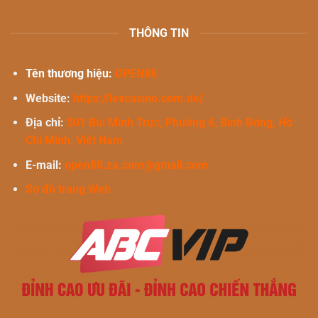
THÔNG TIN
Tên thương hiệu:
OPEN88
Website:
https://lexcasino.com.de/
Địa chỉ:
501 Bùi Minh Trực, Phường 6, Bình Đông, Hồ
Chí Minh, Việt Nam
E-mail:
open88.za.com@gmail.com
Sơ đồ trang Web