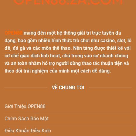
OPEN88
mang đến một hệ thống giải trí trực tuyến đa
dạng, bao gồm nhiều hình thức trò chơi như casino, slot, lô
đề, đá gà và các môn thể thao. Nền tảng được thiết kế với
cơ chế giao dịch linh hoạt, chú trọng vào sự nhanh chóng
và an toàn nhằm hỗ trợ người dùng thao tác thuận tiện và
theo dõi trải nghiệm của mình một cách dễ dàng.
VỀ CHÚNG TÔI
Giới Thiệu OPEN88
Chính Sách Bảo Mật
Điều Khoản Điều Kiện