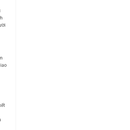
c
nh
ười
ên
giao
kết
u