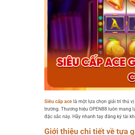
Siêu cấp ace
là một lựa chọn giải trí thú 
trường. Thương hiệu OPEN88 luôn mang lại
đặc sắc này. Hãy nhanh tay đăng ký tài kh
Giới thiệu chi tiết về tựa