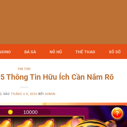
ASINO
ĐÁ GÀ
NỔ HŨ
THỂ THAO
XỔ SỐ
TIN TỨC
5 Thông Tin Hữu Ích Cần Nắm Rõ
G VÀO
THÁNG 6 8, 2026
BỞI
ADMIN