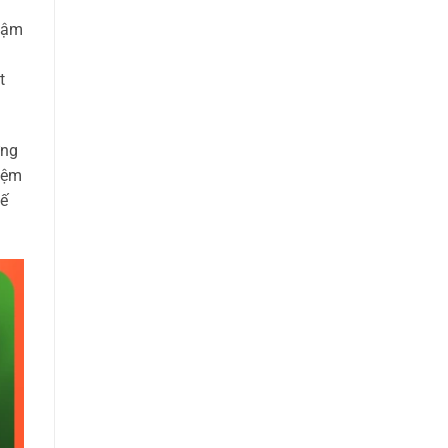
Đầu
Trận
 đậm
Đấu
h
t
ừng
iệm
hế