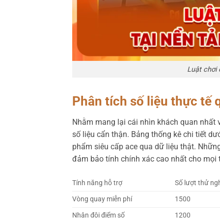
Luật chơi
Phân tích số liệu thực tế 
Nhằm mang lại cái nhìn khách quan nhất v
số liệu cẩn thận. Bảng thống kê chi tiết d
phẩm siêu cấp ace qua dữ liệu thật. Những
đảm bảo tính chính xác cao nhất cho mọi 
Tính năng hỗ trợ
Số lượt thử ng
Vòng quay miễn phí
1500
Nhân đôi điểm số
1200