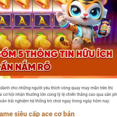
vị dành cho những người yêu thích vòng quay may mắn trên thị
 cơ hội nhận thưởng lớn cùng tỷ lệ chiến thắng cao qua sản 
oản trải nghiệm hệ thống trò chơi ngay trong ngày hôm nay.
 game siêu cấp ace cơ bản