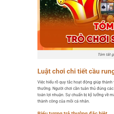
Tóm tắt gi
Luật chơi chi tiết cầu ru
Việc hiểu rõ quy tắc hoạt động giúp thành
thưởng. Người chơi cần tuân thủ đúng các
toán lợi nhuận. Sự chuẩn bị kỹ lưỡng về mặ
thành công của mỗi cá nhân.
Biểu tượng trả thưởng đặc biệt