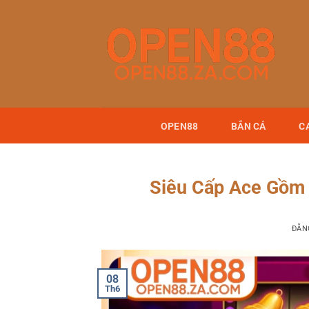
Bỏ
qua
nội
dung
OPEN88
BẮN CÁ
C
Siêu Cấp Ace Gồm 
ĐĂN
08
Th6