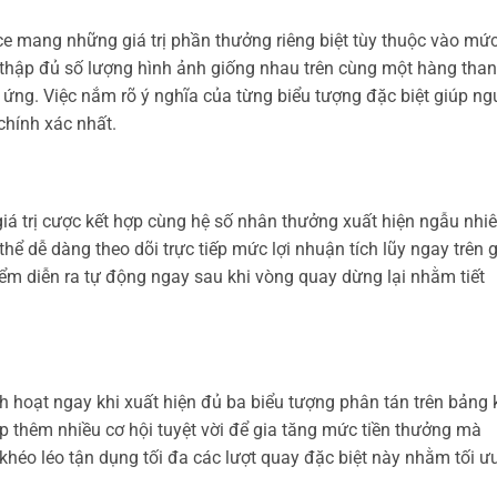
ce mang những giá trị phần thưởng riêng biệt tùy thuộc vào mứ
u thập đủ số lượng hình ảnh giống nhau trên cùng một hàng tha
ứng. Việc nắm rõ ý nghĩa của từng biểu tượng đặc biệt giúp ng
chính xác nhất.
giá trị cược kết hợp cùng hệ số nhân thưởng xuất hiện ngẫu nhi
thể dễ dàng theo dõi trực tiếp mức lợi nhuận tích lũy ngay trên 
iểm diễn ra tự động ngay sau khi vòng quay dừng lại nhằm tiết
 hoạt ngay khi xuất hiện đủ ba biểu tượng phân tán trên bảng 
ấp thêm nhiều cơ hội tuyệt vời để gia tăng mức tiền thưởng mà
khéo léo tận dụng tối đa các lượt quay đặc biệt này nhằm tối ư