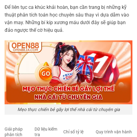
Để liên tục ca khúc khải hoàn, bạn cần trang bị những kỹ
thuật phân tích toán học chuyên sâu thay vì dựa dẫm vào
vận may. Những bí kíp xương máu dưới đây sẽ giúp bạn
đảo ngược thế cờ hiệu quả.
Mẹo thực chiến bẻ gãy lợi thế nhà cái từ chuyên gia
Giải pháp
Dữ liệu kiểm
Chỉ số tỷ lệ
Quy trình vận hành
phân tích
tra