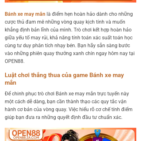
Bánh xe may mắn
là điểm hẹn hoàn hảo dành cho những
cược thủ đam mê những vòng quay kịch tính và muốn
khẳng định bản lĩnh của mình. Trò chơi kết hợp hoàn hảo
giữa yếu tố may rủi, khả năng tính toán xác suất toán học
cùng tư duy phân tích nhạy bén. Bạn hãy sẵn sàng bước
vào những phiên quay thưởng xanh chín ngay hôm nay tại
OPEN88.
Luật chơi thắng thua của game Bánh xe may
mắn
Để chinh phục trò chơi Bánh xe may mắn trực tuyến này
một cách dễ dàng, bạn cần thành thạo các quy tắc vận
hành cơ bản của vòng quay. Việc hiểu rõ cơ chế tính điểm
giúp bạn đưa ra những quyết định đầu tư chuẩn xác.