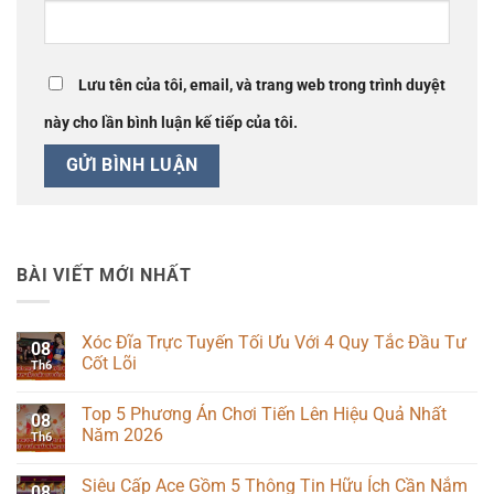
Lưu tên của tôi, email, và trang web trong trình duyệt
này cho lần bình luận kế tiếp của tôi.
BÀI VIẾT MỚI NHẤT
Xóc Đĩa Trực Tuyến Tối Ưu Với 4 Quy Tắc Đầu Tư
08
Cốt Lõi
Th6
Không
có
Top 5 Phương Án Chơi Tiến Lên Hiệu Quả Nhất
bình
08
luận
Năm 2026
Th6
ở
Xóc
Không
Đĩa
có
Siêu Cấp Ace Gồm 5 Thông Tin Hữu Ích Cần Nắm
Trực
bình
08