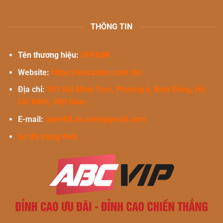
THÔNG TIN
Tên thương hiệu:
OPEN88
Website:
https://lexcasino.com.de/
Địa chỉ:
501 Bùi Minh Trực, Phường 6, Bình Đông, Hồ
Chí Minh, Việt Nam
E-mail:
open88.za.com@gmail.com
Sơ đồ trang Web