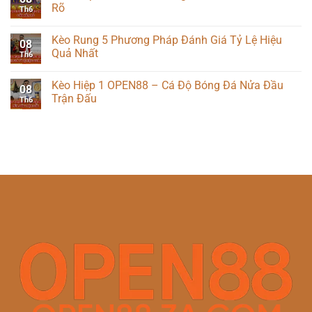
Tuyến
luận
Rõ
Th6
Tối
ở
Ưu
Top
Không
Với
5
có
Kèo Rung 5 Phương Pháp Đánh Giá Tỷ Lệ Hiệu
4
Phương
bình
08
Quy
Án
luận
Quả Nhất
Th6
Tắc
Chơi
ở
Đầu
Tiến
Siêu
Không
Tư
Lên
Cấp
có
Kèo Hiệp 1 OPEN88 – Cá Độ Bóng Đá Nửa Đầu
Cốt
Hiệu
Ace
bình
08
Lõi
Quả
Gồm
luận
Trận Đấu
Th6
Nhất
5
ở
Năm
Thông
Kèo
Không
2026
Tin
Rung
có
Hữu
5
bình
Ích
Phương
luận
Cần
Pháp
ở
Nắm
Đánh
Kèo
Rõ
Giá
Hiệp
Tỷ
1
Lệ
OPEN88
Hiệu
–
Quả
Cá
Nhất
Độ
Bóng
Đá
Nửa
Đầu
Trận
Đấu